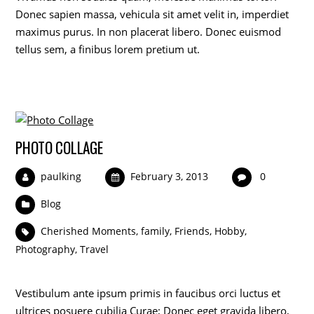
Donec sapien massa, vehicula sit amet velit in, imperdiet
maximus purus. In non placerat libero. Donec euismod
tellus sem, a finibus lorem pretium ut.
PHOTO COLLAGE
paulking
February 3, 2013
0
Blog
Cherished Moments
,
family
,
Friends
,
Hobby
,
Photography
,
Travel
Vestibulum ante ipsum primis in faucibus orci luctus et
ultrices posuere cubilia Curae; Donec eget gravida libero,