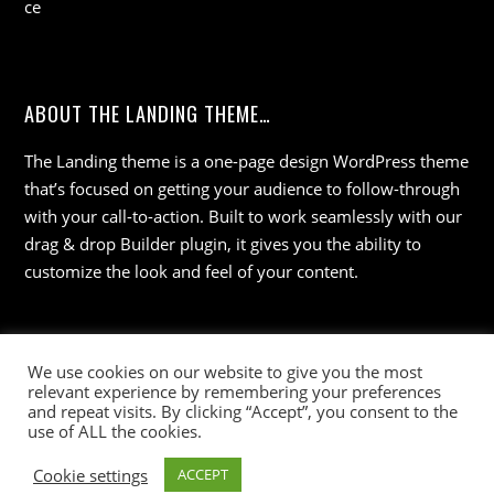
ABOUT THE LANDING THEME…
The Landing theme is a one-page design WordPress theme
that’s focused on getting your audience to follow-through
with your call-to-action. Built to work seamlessly with our
drag & drop Builder plugin, it gives you the ability to
customize the look and feel of your content.
We use cookies on our website to give you the most
relevant experience by remembering your preferences
and repeat visits. By clicking “Accept”, you consent to the
use of ALL the cookies.
©
Wisdom 36
2026
Cookie settings
ACCEPT
Powered by
WordPress
•
Themify WordPress Themes