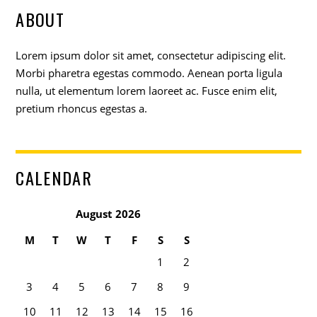
ABOUT
Lorem ipsum dolor sit amet, consectetur adipiscing elit.
Morbi pharetra egestas commodo. Aenean porta ligula
nulla, ut elementum lorem laoreet ac. Fusce enim elit,
pretium rhoncus egestas a.
CALENDAR
August 2026
M
T
W
T
F
S
S
1
2
3
4
5
6
7
8
9
10
11
12
13
14
15
16